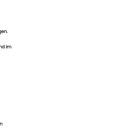
gen.
ind im
en